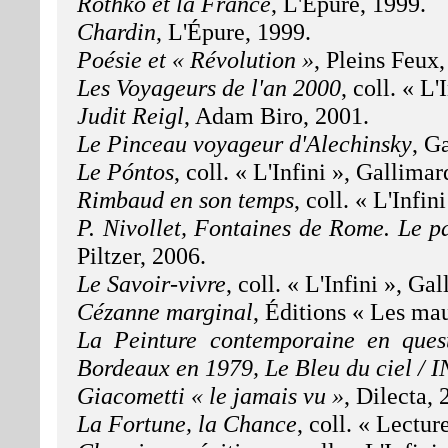
Rothko et la France
, L'Épure, 1999.
Chardin
, L'Épure, 1999.
Poésie et « Révolution »
, Pleins Feux,
Les Voyageurs de l'an 2000
, coll. « L
Judit Reigl
, Adam Biro, 2001.
Le Pinceau voyageur d'Alechinsky
, G
Le Póntos
, coll. « L'Infini », Gallimar
Rimbaud en son temps
, coll. « L'Infi
P. Nivollet, Fontaines de Rome. Le pa
Piltzer, 2006.
Le Savoir-vivre
, coll. « L'Infini », Ga
Cézanne marginal
, Éditions « Les mau
La Peinture contemporaine en que
Bordeaux en 1979
, Le Bleu du ciel / 
Giacometti « le jamais vu »
, Dilecta, 
La Fortune, la Chance
, coll. « Lectu