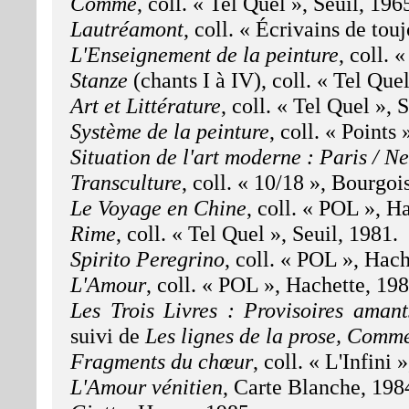
Comme
, coll. « Tel Quel », Seuil, 196
Lautréamont
, coll. « Écrivains de tou
L'Enseignement de la peinture
, coll. 
Stanze
(chants I à IV), coll. « Tel Quel
Art et Littérature
, coll. « Tel Quel », 
Système de la peinture
, coll. « Points 
Situation de l'art moderne : Paris / N
Transculture
, coll. « 10/18 », Bourgoi
Le Voyage en Chine
, coll. « POL », H
Rime
, coll. « Tel Quel », Seuil, 1981.
Spirito Peregrino
, coll. « POL », Hach
L'Amour
, coll. « POL », Hachette, 198
Les Trois Livres : Provisoires aman
suivi de
Les lignes de la prose, Comme
Fragments du chœur
, coll. « L'Infini
L'Amour vénitien
, Carte Blanche, 198