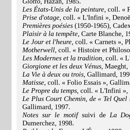
Giotto
, Hazan, 1985.
Les États-Unis de la peinture
, coll. «
Prise d'otage
, coll. « L'Infini », Deno
Premières poésies
(1950-1965), Cadex
Plaisir à la tempête
, Carte Blanche, 1
Le Jour et l'heure
, coll. « Carnets », 
Motherwell
, coll. « Histoire et Philos
Les Modernes et la tradition
, coll. « 
Giorgione et les deux Vénus
, Maeght,
La Vie à deux ou trois
, Gallimard, 199
Matisse
, coll. « Folio Essais », Galli
Le Propre du temps
, coll. « L'Infini »
Le Plus Court Chemin
,
de « Tel Quel 
Gallimard, 1997.
Notes sur le motif
suivi de
La Do
Dumerchez, 1998.